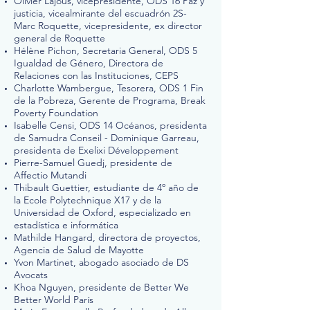
Olivier Lajous, vicepresidente, ODS 16 Paz y
justicia, vicealmirante del escuadrón 2S-
Marc Roquette, vicepresidente, ex director
general de Roquette
Hélène Pichon, Secretaria General, ODS 5
Igualdad de Género, Directora de
Relaciones con las Instituciones, CEPS
Charlotte Wambergue, Tesorera, ODS 1 Fin
de la Pobreza, Gerente de Programa, Break
Poverty Foundation
Isabelle Censi, ODS 14 Océanos, presidenta
de Samudra Conseil - Dominique Garreau,
presidenta de Exelixi Développement
Pierre-Samuel Guedj, presidente de
Affectio Mutandi
Thibault Guettier, estudiante de 4º año de
la Ecole Polytechnique X17 y de la
Universidad de Oxford, especializado en
estadística e informática
Mathilde Hangard, directora de proyectos,
Agencia de Salud de Mayotte
Yvon Martinet, abogado asociado de DS
Avocats
Khoa Nguyen, presidente de Better We
Better World París