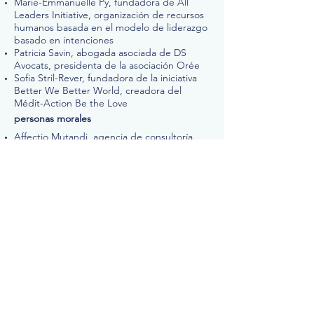
Marie-Emmanuelle Py, fundadora de All
Leaders Initiative, organización de recursos
humanos basada en el modelo de liderazgo
basado en intenciones
Patricia Savin, abogada asociada de DS
Avocats, presidenta de la asociación Orée
Sofia Stril-Rever, fundadora de la iniciativa
Better We Better World, creadora del
Médit-Action Be the Love
personas morales
Affectio Mutandi, agencia de consultoría
empresarial y RSC
Better We Better World Paris, ley de
asociación de 1901
La Fabrique du Futur, asociación según la
ley de 1901, previsión e innovación
Innovación Ciudadana y Desarrollo
Sostenible, ley de asociación 1901